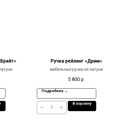
«Брайт»
Ручка рейлинг «Дрим»
латуни
мебельные ручки из латуни
5 800
р.
Подробнее →
у
В корзину