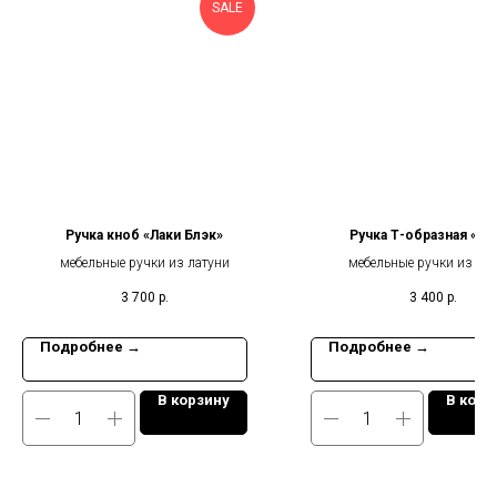
SALE
Ручка кноб «Лаки Блэк»
Ручка Т-образная «Да
мебельные ручки из латуни
мебельные ручки из ла
3 700
р.
3 400
р.
Подробнее →
Подробнее →
В корзину
В корз